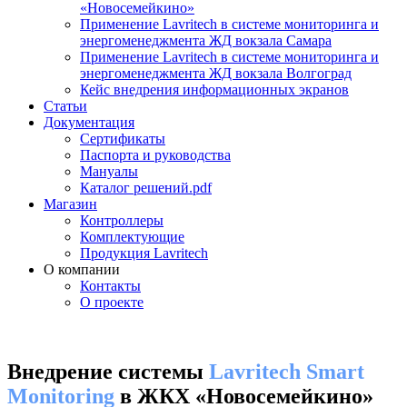
«Новосемейкино»
Применение Lavritech в системе мониторинга и
энергоменеджмента ЖД вокзала Самара
Применение Lavritech в системе мониторинга и
энергоменеджмента ЖД вокзала Волгоград
Кейс внедрения информационных экранов
Статьи
Документация
Сертификаты
Паспорта и руководства
Мануалы
Каталог решений.pdf
Магазин
Контроллеры
Комплектующие
Продукция Lavritech
О компании
Контакты
О проекте
Внедрение системы
Lavritech Smart
Monitoring
в ЖКХ «Новосемейкино»