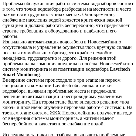
Проблема обслуживания работы системы водозаборов состоит
в том, что точки водозабора разбросаны на местности и часто
находятся в труднодоступных местах. Одновременно,
снабжение населения водой является критически важной
функцией и должно работать бесперебойно, что предъявляет
строгие требования к оборудованию и надёжности его
работы.
Изначально автоматизация водозабора в Новосемейкино
отсутствовала и управление осуществлялось вручную силами
нескольких мобильных бригад, что крайне неудобно,
ненадёжно, трудозатратно и дорого. Для решения этой
проблемы наша компания внедрила в посёлке Новосемейкино
систему мониторинга и автоматизации водозабора
Lavritech
Smart Monitoring
.
Внедрение системы происходило в три этапа: на первом
специалисты компании Lavritech обследовали точки
водозабора, выявили проблемные места и предлажили
решение по автоматизации и беспроводному удалённому
мониторингу. На втором этапе было внедрено решение «под
ключ» и проведено обучение персонала работе с системой. На
третьем этапе система ЖКХ Новосемейкино получает выгоду
от внедрения системы мониторинга, а жители имеют
бесперебойное и качественное снабжение водой.
Исследовались точки водозабора, выявлялись проблемные