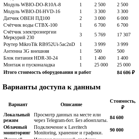
Модуль WBIO-DO-R10A-8
1
2 500
2 500
Модуль WBIO-DI-HVD-16
1
3 300
3 300
Датчик ОВЕН ПД100
2
3 000
6 000
Счётчик воды СТВХ-100
1
6 700
6 700
Счётчик электроэнергии
3
5 769
17 307
Меркурий 230
Роутер MikroTik RB952Ui-5ac2nD
1
3 999
3 999
Антенна 3G внешняя
1
500
500
Блок питания HDR-30-24
1
1 400
1 400
Монтаж и пусконаладка
1
25 000
25 000
Итого стоимость оборудования и работ
84 606 ₽
Варианты доступа к данным
Стоимость,
Вариант
Описание
₽
Локальный
Просмотр данных на месте или
84 600
режим
через Telegram-бот. Без абонплаты.
Облачный
Подключение к Lavritech
90 000
мониторинг
Monitoring, хранение и графики.