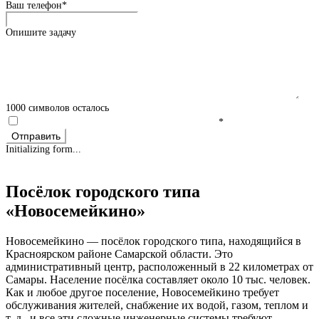
Ваш телефон
*
Опишите задачу
1000
символов осталось
Согласие на обработку персональных данных
*
Отправить
Initializing form...
Посёлок городского типа
«Новосемейкино»
Новосемейкино — посёлок городского типа, находящийся в
Красноярском районе Самарской области. Это
административный центр, расположенный в 22 километрах от
Самары. Население посёлка составляет около 10 тыс. человек.
Как и любое другое поселение, Новосемейкино требует
обслуживания жителей, снабжение их водой, газом, теплом и
т. д., и все эти сложные инженерные системы требуют